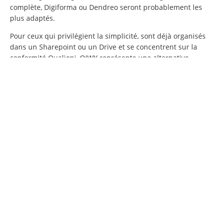
complète, Digiforma ou Dendreo seront probablement les
plus adaptés.
Pour ceux qui privilégient la simplicité, sont déjà organisés
dans un Sharepoint ou un Drive et se concentrent sur la
conformité Qualiopi, QIWY représente une alternative
séduisante et économique.
L’essentiel est de choisir un outil qui vous permettra de vous
concentrer sur votre cœur de métier : la formation et le
développement des compétences (et pas sur la gestion
documentaire) !
NOTA BENE :
Bien que j’aie choisi de me concentrer sur certains critères,
il existe d’autres aspects importants à considérer lors de
votre sélection. Vous pourriez également vous interroger sur
:
l’ergonomie et la facilité d’utilisation,
l’intégration avec d’autres systèmes (API),