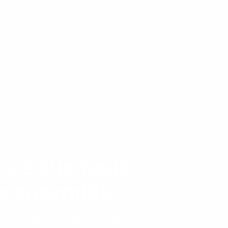
T ce que nous
re ensemble
es, les réglementations & les