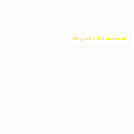
obligations
,
je m’attac
sens
et rendre votre 
équipes
+ mobilisées
.
Me parler directement