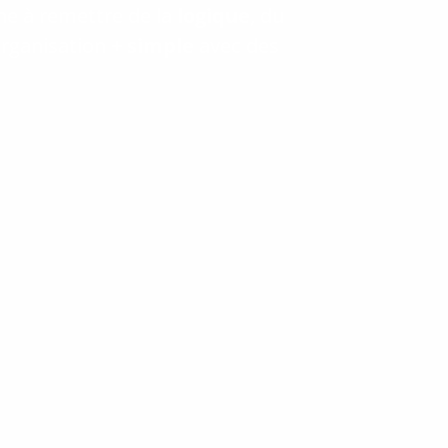
he à remettre de la
logique
, du
organisation
+ simple
avec des