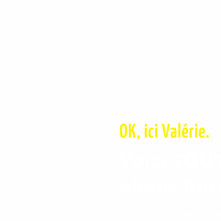
OK, ici Valérie.
Voici TOU
allons fai
A travers
les contraint