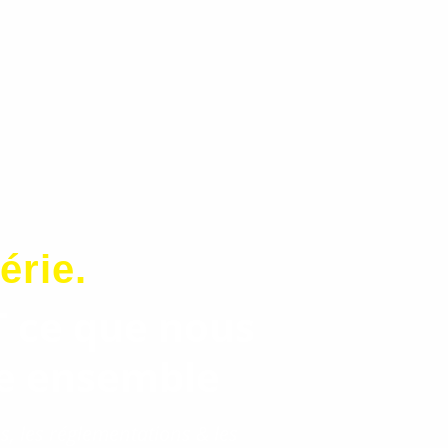
érie.
T ce que nous
re ensemble
es, les réglementations & les