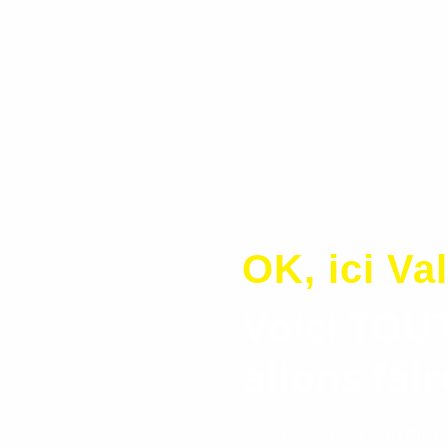
OK, ici Val
Voici TOU
allons fai
A travers
les contraint