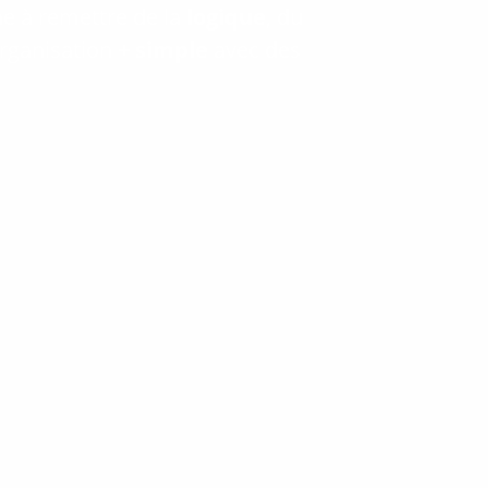
he à remettre de la
logique
, du
organisation
+ simple
avec des