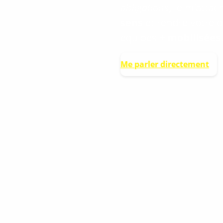
obligations
,
je m’attac
sens
et rendre votre 
équipes
+ mobilisées
.
Me parler directement